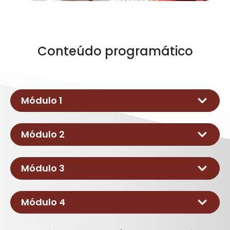
Conteúdo programático
Módulo 1
Apresentar as responsabilidades
Módulo 2
previstas na NR 32;
Identificar os riscos previstos na NR
Módulo 3
32.
Radiações Ionizantes e
Módulo 4
Biossegurança;
Resíduos - Limpeza e conservação