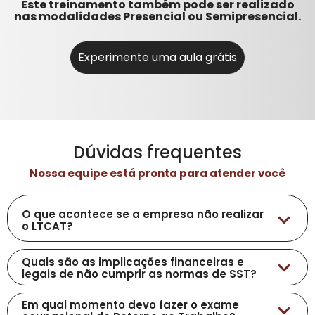
Este treinamento também pode ser realizado
Identificar os principais EPI’s e EPC’s
Ergonomia
nas modalidades Presencial ou Semipresencial.
utilizados para evitar acidentes e
Lavanderia
incidentes na área da saúde.
Manutenção e Infraestrutura
Experimente uma aula grátis
Dúvidas frequentes
Nossa equipe está pronta para atender você
O que acontece se a empresa não realizar
o LTCAT?
As organizações estão sujeitas as multas que serão
Quais são as implicações financeiras e
emitidas pela fiscalização da Receita Federal do Brasil – RFB
legais de não cumprir as normas de SST?
que é o órgão responsável pela análise das informações
As implicações financeiras e legais do não cumprir as
previdenciárias através dos eventos de segurança e saúde
Em qual momento devo fazer o exame