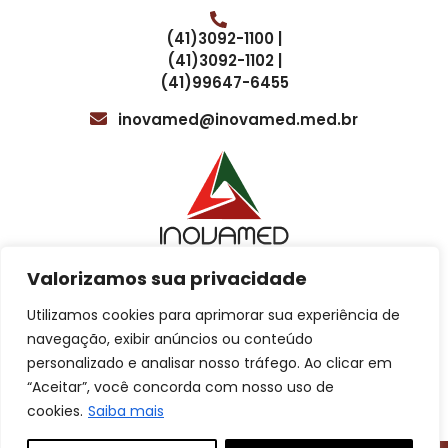
Além disso, é útil oferecer aos clientes uma tabela com os
prazos de entrega dos resultados dos exames. Isso ajuda a
(41)3092-1100 |
gerenciar as expectativas dos empregadores e dos
(41)3092-1102 |
funcionários em relação ao tempo necessário para obter
(41)99647-6455
os resultados. Os prazos de entrega podem variar
dependendo do tipo de exame, por isso é importante
inovamed@inovamed.med.br
manter as partes interessadas informadas sobre os prazos
esperados.
Valorizamos sua privacidade
Localização
Utilizamos cookies para aprimorar sua experiência de
Cotação para treinamentos
navegação, exibir anúncios ou conteúdo
personalizado e analisar nosso tráfego. Ao clicar em
Av. Sete de Setembro, 4615, 5º e 8º andar
“Aceitar”, você concorda com nosso uso de
Atendimento ao Cliente
Batel, Curitiba – PR.
cookies.
Saiba mais
Cotação comercial