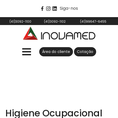
Siga-nos
(41)3092-1100
(41)3092-1102
(41)99647-6455
Área do cliente
Cotação
Higiene Ocupacional