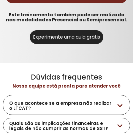
Tipos de transportes na mina;
equipamentos;
Transporte de equipamentos e
Como é realizada a distribuição de
Este treinamento também pode ser realizado
Procedimentos de emergência e
pessoas;
rede elétrica.
nas modalidades Presencial ou Semipresencial.
prevenção de incêndio;
Regras de circulação de
Programa de Gerenciamento de
equipamentos e pessoas.
Riscos (PGR) e Plano de Ação de
Experimente uma aula grátis
Emergência (PAE);
Sistema de ventilação na mina
subterrânea e reconhecimento do
ambiente do trabalho.
Dúvidas frequentes
Nossa equipe está pronta para atender você
O que acontece se a empresa não realizar
o LTCAT?
As organizações estão sujeitas as multas que serão
Quais são as implicações financeiras e
emitidas pela fiscalização da Receita Federal do Brasil – RFB
legais de não cumprir as normas de SST?