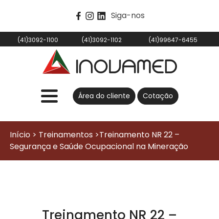
Siga-nos
(41)3092-1100
(41)3092-1102
(41)99647-6455
Área do cliente
Cotação
Início > Treinamentos >Treinamento NR 22 –
Segurança e Saúde Ocupacional na Mineração
Treinamento NR 22 –