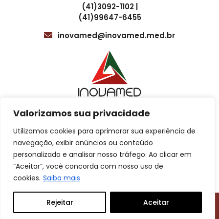
gerenciar as expectativas dos empregadores e dos
(41)3092-1102 |
funcionários em relação ao tempo necessário para obter
(41)99647-6455
os resultados. Os prazos de entrega podem variar
dependendo do tipo de exame, por isso é importante
inovamed@inovamed.med.br
manter as partes interessadas informadas sobre os prazos
esperados.
Valorizamos sua privacidade
Utilizamos cookies para aprimorar sua experiência de
Localização
Cotação para treinamentos
navegação, exibir anúncios ou conteúdo
personalizado e analisar nosso tráfego. Ao clicar em
Av. Sete de Setembro, 4615, 5º e 8º andar
“Aceitar”, você concorda com nosso uso de
Atendimento ao Cliente
Batel, Curitiba – PR.
cookies.
Saiba mais
Cotação comercial
Rejeitar
Aceitar
desenvolvido com
por
Inovamed © 2026