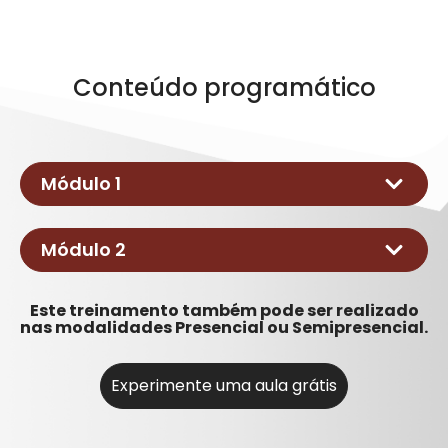
Conteúdo programático
Módulo 1
Objetivos;
Módulo 2
Principais aspectos da NR20;
Acidente de trabalho;
Este treinamento também pode ser realizado
Simulador de Combate ao Incêndio
Inflamáveis: características,
nas modalidades Presencial ou Semipresencial.
propriedades,
Perigos e riscos;
Experimente uma aula grátis
Exercícios;
Fontes de ignição e seu controle;
EPI’s e EPC’s;