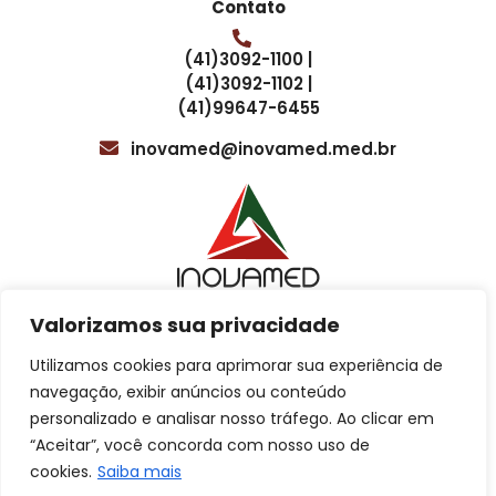
Contato
Além disso, é útil oferecer aos clientes uma tabela com os
prazos de entrega dos resultados dos exames. Isso ajuda a
(41)3092-1100 |
gerenciar as expectativas dos empregadores e dos
(41)3092-1102 |
funcionários em relação ao tempo necessário para obter
(41)99647-6455
os resultados. Os prazos de entrega podem variar
dependendo do tipo de exame, por isso é importante
inovamed@inovamed.med.br
manter as partes interessadas informadas sobre os prazos
esperados.
Valorizamos sua privacidade
Localização
Utilizamos cookies para aprimorar sua experiência de
Cotação para treinamentos
navegação, exibir anúncios ou conteúdo
personalizado e analisar nosso tráfego. Ao clicar em
Av. Sete de Setembro, 4615, 5º e 8º andar
“Aceitar”, você concorda com nosso uso de
Atendimento ao Cliente
Batel, Curitiba – PR.
cookies.
Saiba mais