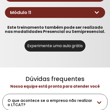
incêndio;
Fazer a avaliação inicial da
Módulo 11
emergência;
Identificar e socorrer casos de
Este treinamento também pode ser realizado
Compreender como funciona o
parada respiratória, desmaio e
nas modalidades Presencial ou Semipresencial.
ressuscitamento cardiopulmonar.
convulsões;
Identificar e controlar sinais de
Experimente uma aula grátis
hemorragia;
Identificar e classificar queimaduras
de acordo com sua profundidade e
extensão;
Identificar sinais e sintomas de
traumas;
Dúvidas frequentes
Identificar sinais de emergência
Nossa equipe está pronta para atender você
clínicas e realizar os primeiros
socorros
O que acontece se a empresa não realizar
o LTCAT?