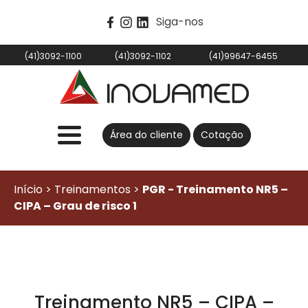
Siga-nos
(41)3092-1100
(41)3092-1102
(41)99647-6455
Área do cliente
Cotação
Início > Treinamentos >
PGR - Treinamento NR5 –
CIPA – Grau de risco 1
Treinamento NR5 – CIPA –