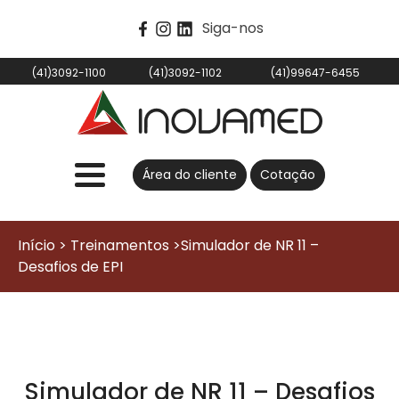
Siga-nos
(41)3092-1100
(41)3092-1102
(41)99647-6455
Área do cliente
Cotação
Início > Treinamentos >Simulador de NR 11 –
Desafios de EPI
Simulador de NR 11 – Desafios