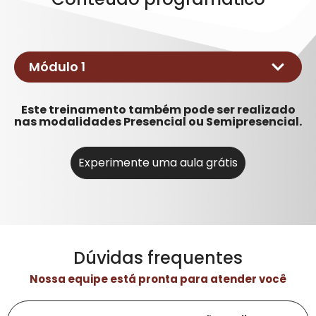
Módulo 1
Este treinamento também pode ser realizado
Utilizar os EPI’s para controle de riscos
nas modalidades Presencial ou Semipresencial.
de acordo com a NR 11.
Experimente uma aula grátis
Dúvidas frequentes
Nossa equipe está pronta para atender você