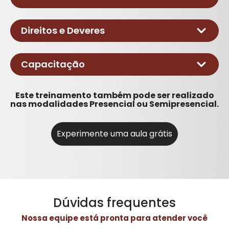
SIT
Prevenção de Acidentes
Condições
Direitos e Deveres
Responsabilidades do Empregador
Capacitação
Este treinamento também pode ser realizado
Informatização documental
nas modalidades Presencial ou Semipresencial.
Penalidades
Responsabilidades do Empregado
Penalidades
Experimente uma aula grátis
Dúvidas frequentes
Nossa equipe está pronta para atender você