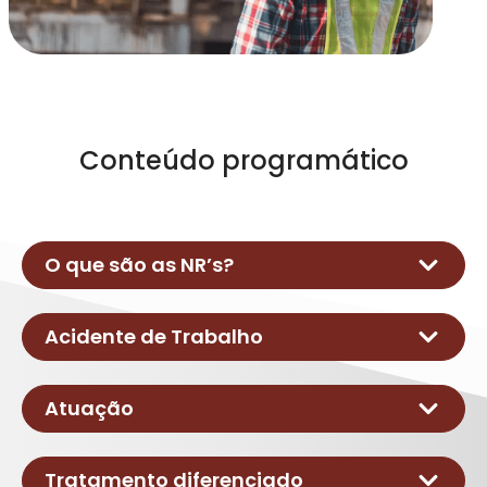
Conteúdo programático
O que são as NR’s?
A quem se destina
Acidente de Trabalho
Obrigatoriedade
Consequências
Conceito
Atuação
Finalidade
Tipos
Causas
Atuação
Tratamento diferenciado
Efeitos