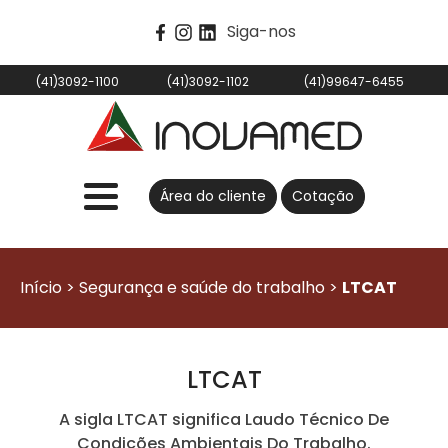
Siga-nos
(41)3092-1100
(41)3092-1102
(41)99647-6455
Área do cliente
Cotação
Início > Segurança e saúde do trabalho >
LTCAT
LTCAT
A sigla LTCAT significa Laudo Técnico De
Condições Ambientais Do Trabalho.