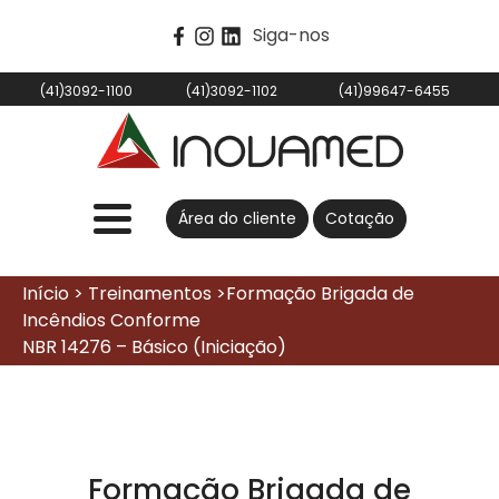
Siga-nos
(41)3092-1100
(41)3092-1102
(41)99647-6455
Área do cliente
Cotação
Início > Treinamentos >Formação Brigada de
Incêndios Conforme
NBR 14276 – Básico (Iniciação)
Formação Brigada de