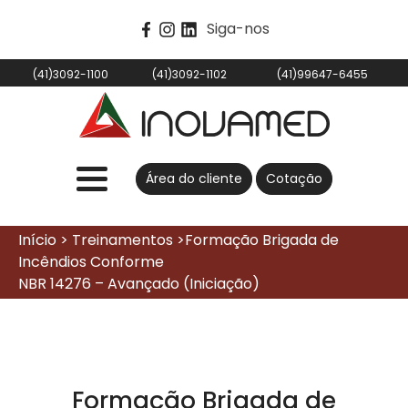
Siga-nos
(41)3092-1100
(41)3092-1102
(41)99647-6455
Área do cliente
Cotação
Início > Treinamentos >Formação Brigada de
Incêndios Conforme
NBR 14276 – Avançado (Iniciação)
Formação Brigada de