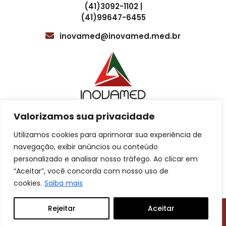
gerenciar as expectativas dos empregadores e dos
(41)3092-1102 |
funcionários em relação ao tempo necessário para obter
(41)99647-6455
os resultados. Os prazos de entrega podem variar
dependendo do tipo de exame, por isso é importante
inovamed@inovamed.med.br
manter as partes interessadas informadas sobre os prazos
esperados.
Valorizamos sua privacidade
Utilizamos cookies para aprimorar sua experiência de
Localização
Cotação para treinamentos
navegação, exibir anúncios ou conteúdo
personalizado e analisar nosso tráfego. Ao clicar em
Av. Sete de Setembro, 4615, 5º e 8º andar
“Aceitar”, você concorda com nosso uso de
Atendimento ao Cliente
Batel, Curitiba – PR.
cookies.
Saiba mais
Cotação comercial
Rejeitar
Aceitar
desenvolvido com
por
Inovamed © 2026