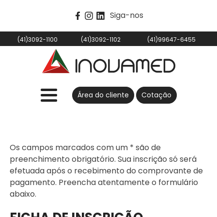
Siga-nos
(41)3092-1100
(41)3092-1102
(41)99647-6455
Área do cliente
Cotação
Os campos marcados com um * são de
preenchimento obrigatório. Sua inscrição só será
efetuada após o recebimento do comprovante de
pagamento. Preencha atentamente o formulário
abaixo.