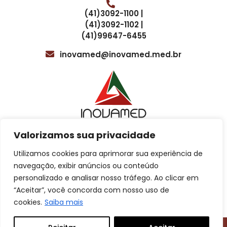
prazos de entrega dos resultados dos exames. Isso ajuda a
(41)3092-1100 |
gerenciar as expectativas dos empregadores e dos
(41)3092-1102 |
funcionários em relação ao tempo necessário para obter
(41)99647-6455
os resultados. Os prazos de entrega podem variar
dependendo do tipo de exame, por isso é importante
inovamed@inovamed.med.br
manter as partes interessadas informadas sobre os prazos
esperados.
Valorizamos sua privacidade
Utilizamos cookies para aprimorar sua experiência de
Localização
Cotação para treinamentos
navegação, exibir anúncios ou conteúdo
personalizado e analisar nosso tráfego. Ao clicar em
Av. Sete de Setembro, 4615, 5º e 8º andar
“Aceitar”, você concorda com nosso uso de
Atendimento ao Cliente
Batel, Curitiba – PR.
cookies.
Saiba mais
Cotação comercial