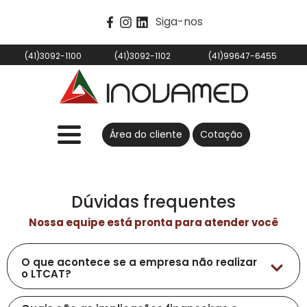
Siga-nos
(41)3092-1100
(41)3092-1102
(41)99647-6455
Área do cliente
Cotação
Dúvidas frequentes
Nossa equipe está pronta para atender você
O que acontece se a empresa não realizar
o LTCAT?
As organizações estão sujeitas as multas que serão